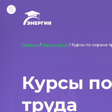
Главная
/
Наши курсы
/ Курсы по охране т
Курсы по
труда