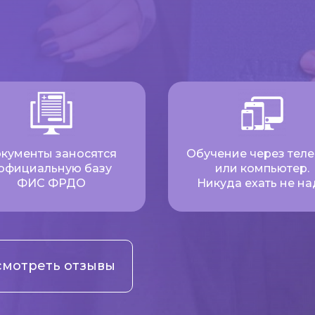
кументы заносятся
Обучение через тел
 официальную базу
или компьютер.
ФИС ФРДО
Никуда ехать не на
мотреть отзывы