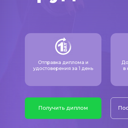
Отправка диплома и
До
удостоверения за 1 день
в
Получить диплом
Пос