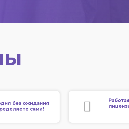
мы
Работае
одня без ожидания
лиценз
еределяете сами!