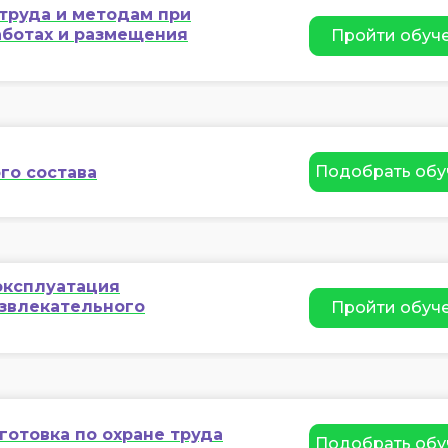
труда и методам при
аботах и размещения
Пройти обуч
Подобрать обу
го состава
эксплуатация
азвлекательного
Пройти обуч
отовка по охране труда
Подобрать обу