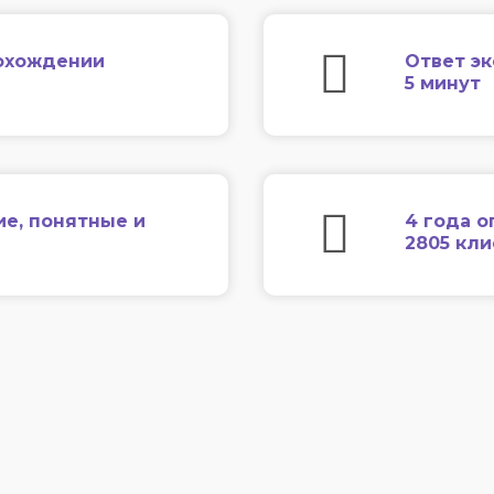
охождении
Ответ эк
5 минут
ие, понятные и
4 года о
2805 кл