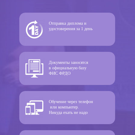
Отправка диплома и
удостоверения за 1 день
Документы заносятся
в официальную базу
ФИС ФРДО
Обучение через телефон
или компьютер.
Никуда ехать не надо