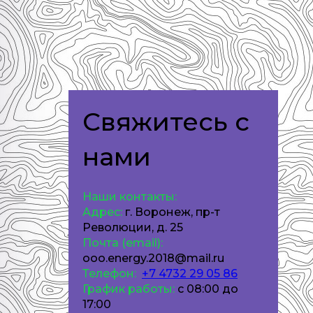
Свяжитесь с
нами
Наши контакты:
Адрес:
г. Воронеж, пр-т
Революции, д. 25
Почта (email):
ooo.energy.2018@mail.ru
Телефон:
+7
4732 29 05 86
График работы:
с 08:00 до
17:00