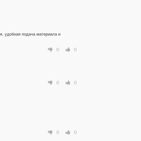
, удобная подача материала и 
0
0
0
0
0
0