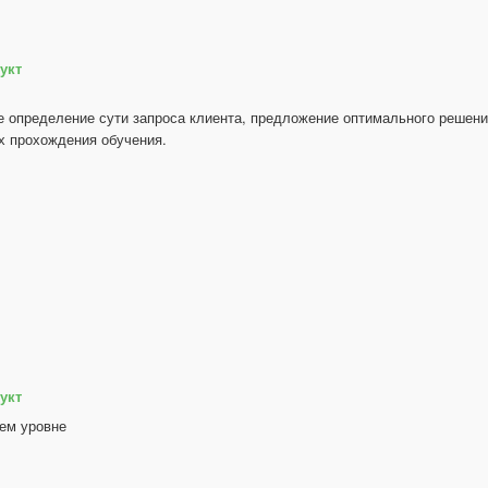
укт
е определение сути запроса клиента, предложение оптимального решения
х прохождения обучения.
укт
ем уровне