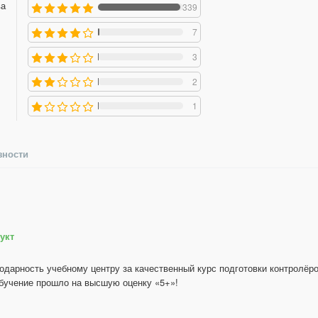
ва
339
7
3
2
1
зности
укт
одарность учебному центру за качественный курс подготовки контролёров
бучение прошло на высшую оценку «5+»!