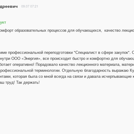
ндреевич
09.07 07:21
укт
комфорт образовательных процессов для обучающихся,  качество лекцио
мме профессиональной переподготовки "Специалист в сфере закупок". О
нутри ООО «Энергия», все происходит быстро и комфортно для обучающ
ботает оперативно! Порадовало качество лекционного материала, матери
 профессиональной терминологии. Отдельную благодарность выражаю Ку
ентами, которая была со мной всегда на связи и давала исчерпывающие 
аш труд! Так держать!