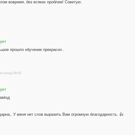
лом вовремя, без всяких проблем! Советую.
укт
ьшое прошло обучение прекрасно .
ня назад 08:03
укт
 звёзд
дарна,. У меня нет слов выразить Вам огромную благодарность. 👍