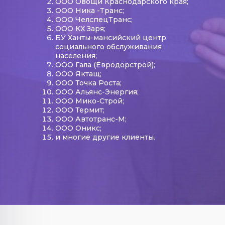
ООО Овощи Краснодарского края;
ООО Ника -Транс;
ООО ЧелспецТранс;
ООО КХ Заря;
БУ Ханты-мансийский центр
социального обслуживания
населения;
ООО Гала (Евродорстрой);
ООО Яктащ;
ООО Точка Роста;
ООО Альянс-Энергия;
ООО Мико-Строй;
ООО Термит;
ООО Автотранс-М;
ООО Оникс;
и многие другие клиенты.