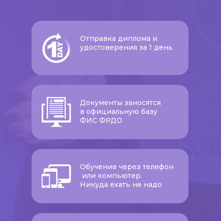
Отправка диплома и
удостоверения за 1 день
Документы заносятся
в официальную базу
ФИС ФРДО
Обучение через телефон
или компьютер.
Никуда ехать не надо