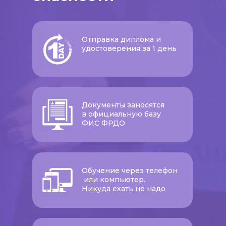
Отправка диплома и
удостоверения за 1 день
Документы заносятся
в официальную базу
ФИС ФРДО
Обучение через телефон
или компьютер.
Никуда ехать не надо